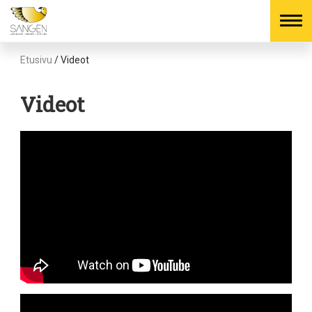
Skip
Etusivu
/
Videot
to
content
Videot