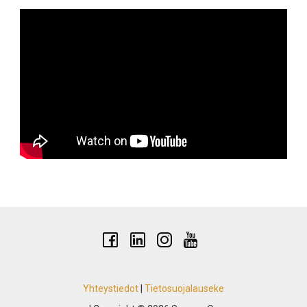
Yhteystiedot
|
Tietosuojalauseke