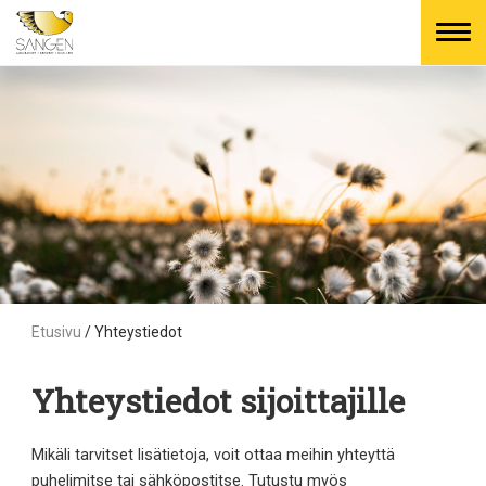
Skip
to
content
Etusivu
/
Yhteystiedot
Yhteystiedot sijoittajille
Mikäli tarvitset lisätietoja, voit ottaa meihin yhteyttä
puhelimitse tai sähköpostitse. Tutustu myös