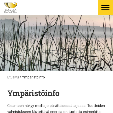
Skip
to
content
Etusivu
/
Ympäristöinfo
Ympäristöinfo
Cleantech näkyy meillä jo päivittäisessä arjessa. Tuotteiden
valmistukseen käytettävä energia on tuotettu esimerkiksi