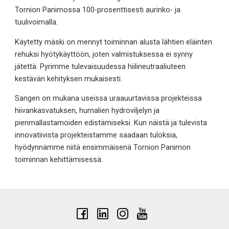
Tornion Panimossa 100-prosenttisesti aurinko- ja
tuulivoimalla.
Käytetty mäski on mennyt toiminnan alusta lähtien eläinten
rehuksi hyötykäyttöön, joten valmistuksessa ei synny
jätettä. Pyrimme tulevaisuudessa hiilineutraaliuteen
kestävän kehityksen mukaisesti.
Sangen on mukana useissa uraauurtavissa projekteissa
hiivankasvatuksen, humalien hydroviljelyn ja
pienmallastamoiden edistämiseksi. Kun näistä ja tulevista
innovatiivista projekteistamme saadaan tuloksia,
hyödynnämme niitä ensimmäisenä Tornion Panimon
toiminnan kehittämisessä.