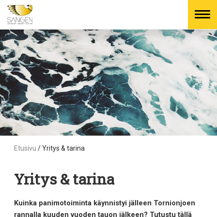
Skip
to
content
Etusivu
/
Yritys & tarina
Yritys & tarina
Kuinka panimotoiminta käynnistyi jälleen Tornionjoen
rannalla kuuden vuoden tauon jälkeen? Tutustu tällä