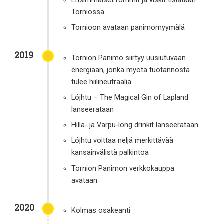
Ensimmäiset rommit ja viskit tislataan
Torniossa
Tornioon avataan panimomyymälä
2019
Tornion Panimo siirtyy uusiutuvaan
energiaan, jonka myötä tuotannosta
tulee hiilineutraalia
Lójhtu – The Magical Gin of Lapland
lanseerataan
Hilla- ja Varpu-long drinkit lanseerataan
Lójhtu voittaa neljä merkittävää
kansainvälistä palkintoa
Tornion Panimon verkkokauppa
avataan
2020
Kolmas osakeanti