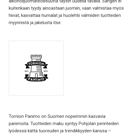
alkoholijuomateollisuutta täysin uudella tavalla. Sangen ei
kuitenkaan tyydy ainoastaan juomiin, vaan valmistaa myös
hiivat, kasvattaa humalat ja huolehtii valmiiden tuotteiden
myynnistä ja jakelusta itse.
Tornion Panimo on Suomen nopeimmin kasvavia
panimoita. Tuotteiden maku syntyy Pohjolan perinteiden
lyödessä kättä tuoreuden ja trendikkyyden kanssa –