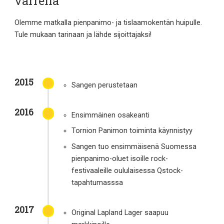
varrella
Olemme matkalla pienpanimo- ja tislaamokentän huipulle.
Tule mukaan tarinaan ja lähde sijoittajaksi!
2015
Sangen perustetaan
2016
Ensimmäinen osakeanti
Tornion Panimon toiminta käynnistyy
Sangen tuo ensimmäisenä Suomessa
pienpanimo-oluet isoille rock-
festivaaleille oululaisessa Qstock-
tapahtumasssa
2017
Original Lapland Lager saapuu