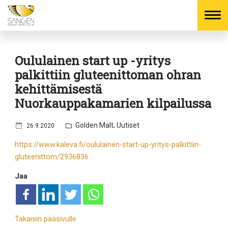
Skip
to
Oululainen start up -yritys
content
palkittiin gluteenittoman ohran
kehittämisestä
Nuorkauppakamarien kilpailussa
J
,
Golden Malt
Uutiset
26.9.2020
u
https://www.kaleva.fi/oululainen-start-up-yritys-palkittiin-
l
gluteenittom/2936836
k
a
Jaa
i
s
t
u
Takaisin pääsivulle