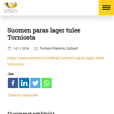
Skip
to
Suomen paras lager tulee
content
Torniosta
J
,
Tornion Panimo
Uutiset
14.11.2018
u
https://www.toptaste.fi/artikkeli/suomen-paras-lager-tulee-
l
torniosta/
k
a
Jaa
i
s
t
u
Takaisin pääsivulle
Uusimmat artikkelit