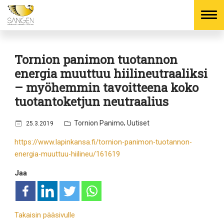
Skip
to
Tornion panimon tuotannon
content
energia muuttuu hiilineutraaliksi
– myöhemmin tavoitteena koko
tuotantoketjun neutraalius
J
,
Tornion Panimo
Uutiset
25.3.2019
u
https://www.lapinkansa.fi/tornion-panimon-tuotannon-
l
energia-muuttuu-hiilineu/161619
k
a
Jaa
i
s
t
u
Takaisin pääsivulle